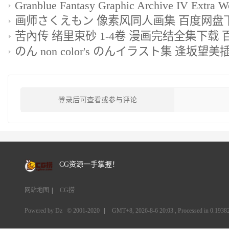
画师さくえもン 像素风同人画集 百度网盘下载
苦內传 绪里束砂 1-4卷 漫画完结全集下载
登录后可查看或参与评论
CG资源一手掌握！
网站地图
|
CG捞
Powered by Dz
© 2001-2020
|
GMT+8, 2026-8-6 20:03
, Processed in 0.19382