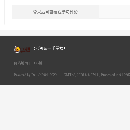
登录后可查看或参与评论
CG资源一手掌握！
网站地图
|
CG捞
Powered by Dz
© 2001-2020
|
GMT+8, 2026-8-8 07:11
, Processed in 0.19667