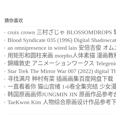
猜你喜欢
寻找满月 种村有菜 插画画集百度网盘下载
一直看着你 猫山宫绪 1-6卷全集完结 少女
韩国原画画师JUNGMIN JIN 原画作品参考合
TaeKwon Kim 人物综合原画设计作品参考下载