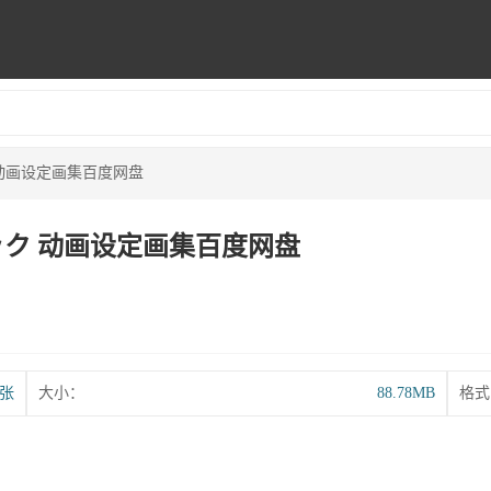
 动画设定画集百度网盘
ック 动画设定画集百度网盘
9张
大小：
88.78MB
格式