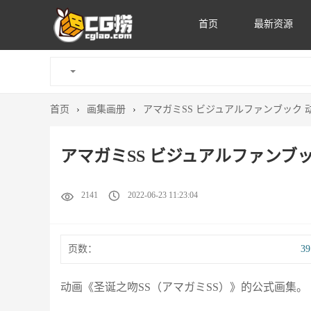
首页
最新资源
首页
›
画集画册
›
アマガミSS ビジュアルファンブック
アマガミSS ビジュアルファンブ
2141
2022-06-23 11:23:04
页数：
3
动画《圣诞之吻SS（アマガミSS）》的公式画集。