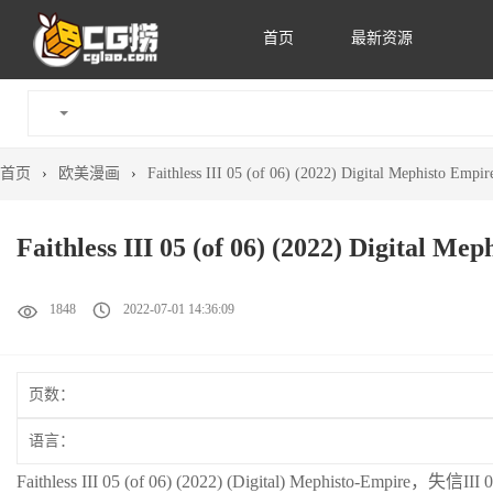
首页
最新资源
首页
›
欧美漫画
›
Faithless III 05 (of 06) (2022) Digital Mephisto
Faithless III 05 (of 06) (2022) Digita
1848
2022-07-01 14:36:09
页数：
语言：
Faithless III 05 (of 06) (2022) (Digital) Mephist