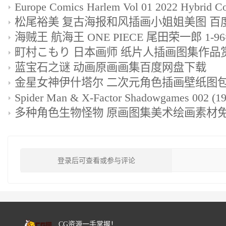
町村こもり 日本画师 纸片人插画图集作品赏析
蓝宝石之谜 动画原画画集百度网盘下载
金星女神伊什塔尔 二次元角色插画壁纸图包下
多种角色生物怪物 原画图集美术绘画素材免费
登录后可查看或参与评论
CG资源一手掌握！