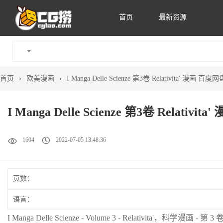
首页
最新资源
首页
›
欧美漫画
›
I Manga Delle Scienze 第3卷 Relativita' 漫画 百
I Manga Delle Scienze 第3卷 Relativ
1604
2022-07-05 13:48:36
页数：
语言：
I Manga Delle Scienze - Volume 3 - Relativita'，