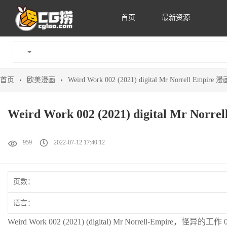
首页
最新资源
首页
›
欧美漫画
›
Weird Work 002 (2021) digital Mr Norrell Em
Weird Work 002 (2021) digital Mr N
959
2022-07-12 17:40:12
页数：
语言：
Weird Work 002 (2021) (digital) Mr Norrell