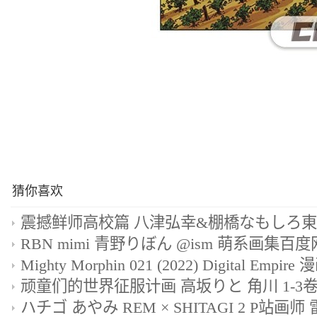
猜你喜欢
RBN mimi 青野りぼん @ism 萌系画集百