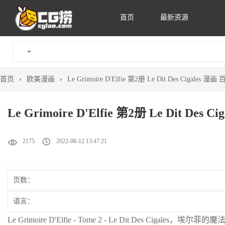
首页
最新资源
首页
›
欧美漫画
›
Le Grimoire D'Elfie 第2册 Le Dit Des Cigales
Le Grimoire D'Elfie 第2册 Le Dit De
2175
2022-08-12 13:47:21
页数：
语言：
Le Grimoire D'Elfie - Tome 2 - Le Dit Des Cig