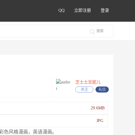
QQ
立即注册
登录
芝士土豆妮儿
关注
私信
29.6MB
JPG
版) 奥创帝国之子。彩色风格漫画，英语漫画。