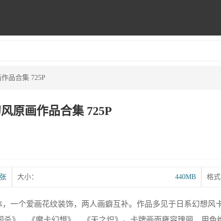
品合集 725P
风原画作品合集 725P
5张
大小：
440MB
格式
，一个爱画花纹装饰，两人画癖互补。作品多见于日系幻想风卡牌。
《三国杀》、《魔卡幻想》、《天之炽》。卡牌画面雍容瑰丽，用色