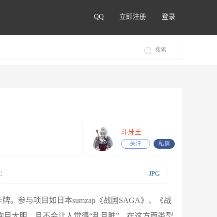
QQ
立即注册
登录
斗牙王
关注
私信
：
JPG
参与项目如日本sumzap《战国SAGA》、《战
绚目大胆，且不会让人觉得“乱且脏”，在这方面类型