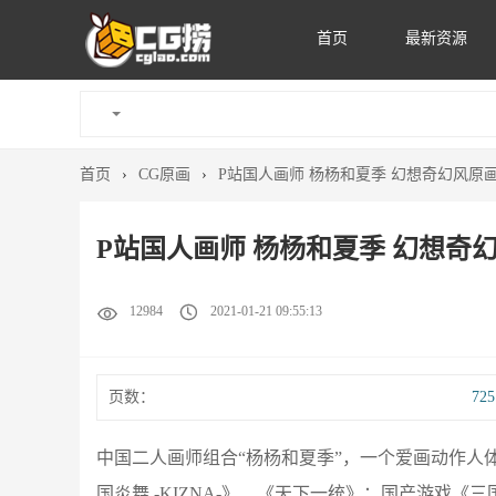
首页
最新资源
首页
›
CG原画
›
P站国人画师 杨杨和夏季 幻想奇幻风原画作
P站国人画师 杨杨和夏季 幻想奇幻
12984
2021-01-21 09:55:13
页数：
72
中国二人画师组合“杨杨和夏季”，一个爱画动作人体
国炎舞 -KIZNA-》、《天下一统》；国产游戏