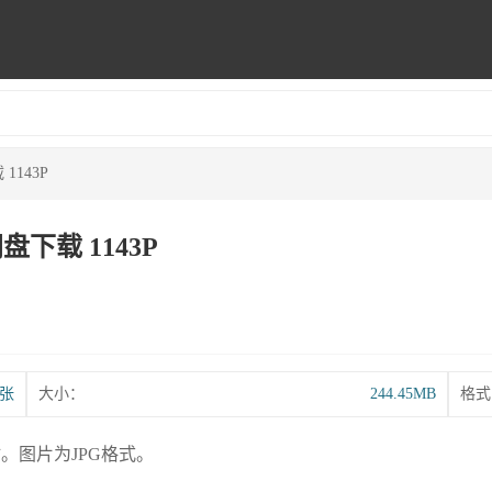
1143P
下载 1143P
3张
大小：
244.45MB
格式
。图片为JPG格式。