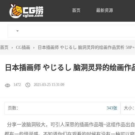
首页
最新资源
首页
›
CG插画
›
日本插画师 やじるし 脑洞灵异的绘画作品赏析 58P+2
日本插画师 やじるし 脑洞灵异的绘画作品赏析
1472
2021-03-25 15:31:09
页数：
343张
大小
分享一波脑洞较大，可引人深思的插画作品哦~这组作品出自
都有一些怪诞感。不知道你们在观看的时候有没有一种可以窥