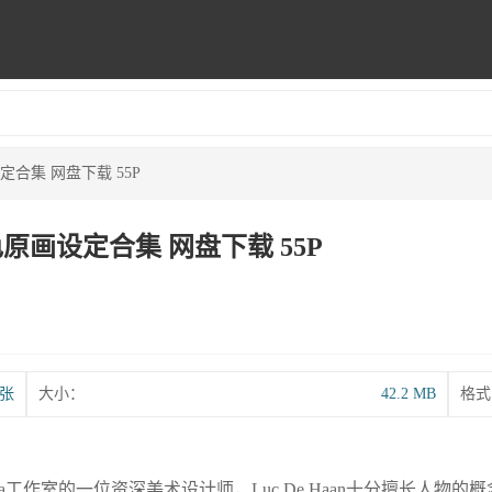
设定合集 网盘下载 55P
角色原画设定合集 网盘下载 55P
5张
大小：
42.2 MB
格式
rrilla工作室的一位资深美术设计师，Luc De Haan十分擅长