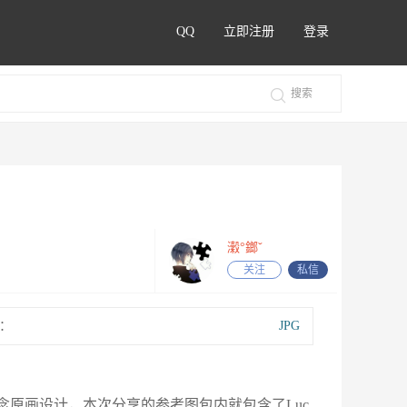
QQ
立即注册
登录
瀔°鎯ˇ
关注
私信
：
JPG
人物的概念原画设计，本次分享的参考图包内就包含了Luc