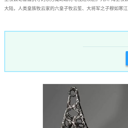
大陆，人类皇族牧云家的六皇子牧云笙、大将军之子穆如寒江