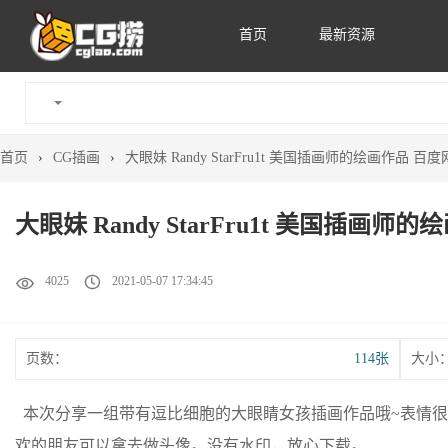
首页
最新资源
首页
›
CG插画
›
大眼妹 Randy StarFru1t 美国插画师的绘画作品 百
大眼妹 Randy StarFru1t 美国插画
4025
2021-05-07 17:34:45
页数：
114张
大小
本次分享一组带有逗比细胞的大眼睛女孩插画作品哦~表情很
欢的朋友可以拿去做头像。没有水印，放心下载。