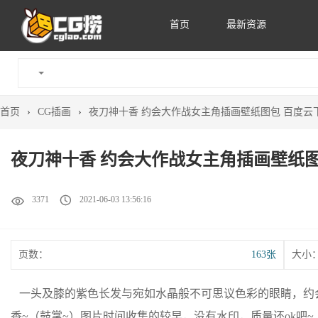
首页
最新资源
首页
›
CG插画
›
夜刀神十香 约会大作战女主角插画壁纸图包 百度云下载
夜刀神十香 约会大作战女主角插画壁纸图包
3371
2021-06-03 13:56:16
页数：
163张
大小
一头及膝的紫色长发与宛如水晶般不可思议色彩的眼睛，约会大
香~（鼓掌~）图片时间收集的较早，没有水印，质量还ok吧~