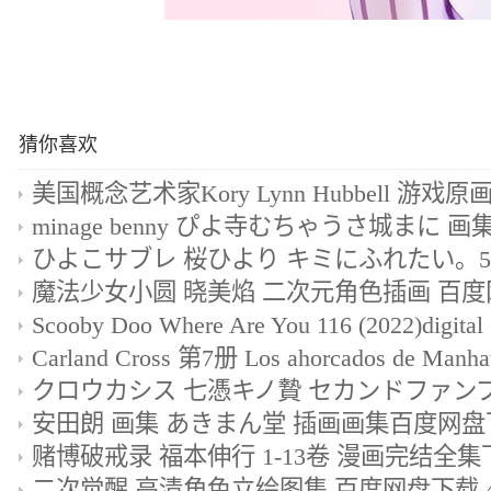
猜你喜欢
魔法少女小圆 晓美焰 二次元角色插画 百
安田朗 画集 あきまん堂 插画画集百度网盘
二次觉醒 高清角色立绘图集 百度网盘下载 4