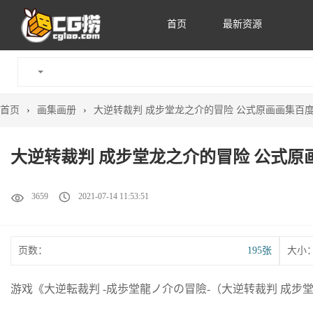
首页
最新资源
首页
›
画集画册
›
大逆转裁判 成步堂龙之介的冒险 公式原画画集百
大逆转裁判 成步堂龙之介的冒险 公式原
3659
2021-07-14 11:53:51
页数：
195张
大小
游戏《大逆転裁判 -成歩堂龍ノ介の冒險-（大逆转裁判 成