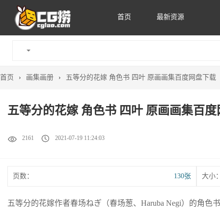
首页
最新资源
首页
›
画集画册
›
五等分的花嫁 角色书 四叶 原画画集百度网盘下载
五等分的花嫁 角色书 四叶 原画画集百
2161
2021-07-19 11:24:03
页数：
130张
大小
五等分的花嫁作者春场ねぎ（春场葱、Haruba Negi）的角