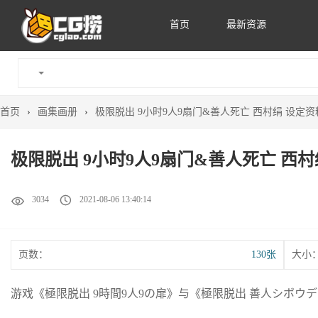
首页
最新资源
首页
›
画集画册
›
极限脱出 9小时9人9扇门&善人死亡 西村绢 设定
极限脱出 9小时9人9扇门&善人死亡 西
3034
2021-08-06 13:40:14
页数：
130张
大小
游戏《極限脱出 9時間9人9の扉》与《極限脱出 善人シボ