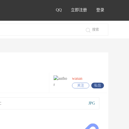
QQ
立即注册
登录
wanan
关注
私信
：
JPG