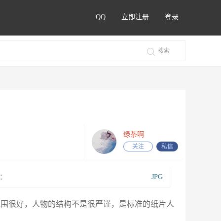
QQ
立即注册
登录
绿茶啊
关注
私信
：
JPG
氛围很好，人物的结构不是很严谨，是标准的纸片人