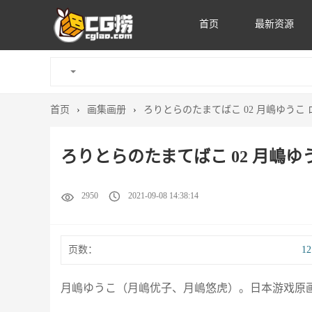
首页
最新资源
首页
›
画集画册
›
ろりとらのたまてばこ 02 月嶋ゆうこ 
ろりとらのたまてばこ 02 月嶋ゆ
2950
2021-09-08 14:38:14
页数：
1
月嶋ゆうこ（月嶋优子、月嶋悠虎）。日本游戏原