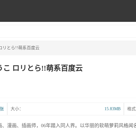
ロリとら!!萌系百度云
うこ ロリとら!!萌系百度云
2张
大小：
15.83MB
格式
画、漫画、插画师，06年踏入同人界。以华丽的软萌萝莉风格闻