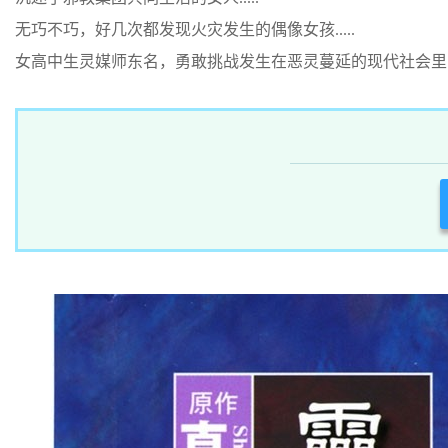
无巧不巧，好几次都发现火灾发生的偶像女孩.....
女高中生灵媒师东名，勇敢挑战发生在恶灵蔓延的现代社会里，不可