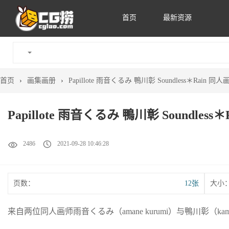
首页
最新资源
首页
›
画集画册
›
Papillote 雨音くるみ 鴨川彰 Soundless＊Rain
Papillote 雨音くるみ 鴨川彰 Soundle
2486
2021-09-28 10:46:28
页数：
12张
大小
来自两位同人画师雨音くるみ（amane kurumi）与鴨川彰（kam