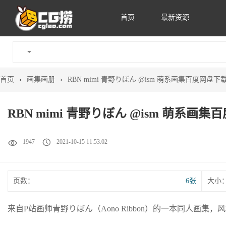
首页
最新资源
首页
›
画集画册
›
RBN mimi 青野りぼん @ism 萌系画集百度网盘下
RBN mimi 青野りぼん @ism 萌系画
1947
2021-10-15 11:53:02
页数：
6张
大小
来自P站画师青野りぼん（Aono Ribbon）的一本同人画集，