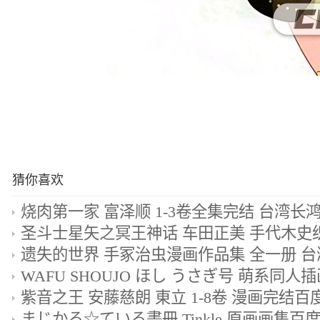
猜你喜欢
烧肉第一家 富泽顺 1-3卷全集完结 台湾长
紫音之王 安藤慈朗 東立 1-8卷 漫画完结
まじかる☆ている畫冊 Tinkle 原画画集百