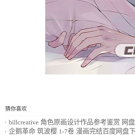
猜你喜欢
billcreative 角色原画设计作品参考鉴赏 网盘
企鹅革命 筑波樱 1-7卷 漫画完结百度网盘