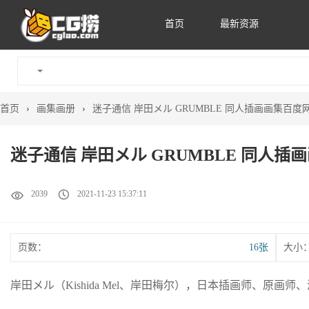
首页
最新资源
首页
›
画集画册
›
迷子通信 岸田メル GRUMBLE 同人插画画集百度
迷子通信 岸田メル GRUMBLE 同人
2039
2021-11-23 15:37:11
页数：
16张
大小
岸田メル（Kishida Mel、岸田梅尔），日本插画师、原