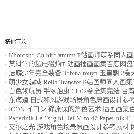
猜你喜欢
某科学的超电磁炮T 动画插画画集百度网盘
东海道 日式和风游戏场景角色原画设计参考图
ICON イコン 篠原保的角色艺术 插画画