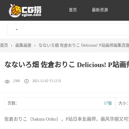
首页
最新资源
首页
›
画集画册
›
なないろ畑 佐倉おりこ Delicious! P站画师画集
なないろ畑 佐倉おりこ Delicious! 
2300
2021-12-02 15:12:31
页数：
17张
大小
佐倉おりこ（Sakura Oriko），P站日本女画师，画风华丽又