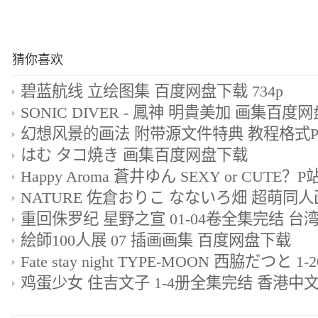
猜你喜欢
碧蓝航线 立绘图集 百度网盘下载 734p
SONIC DIVER - 鳳神 明貴美加 画集百度
はむ タコ焼き 画集百度网盘下载
絵師100人展 07 插画画集 百度网盘下载
鸡蛋少女 住吉文子 1-4册全集完结 香港中