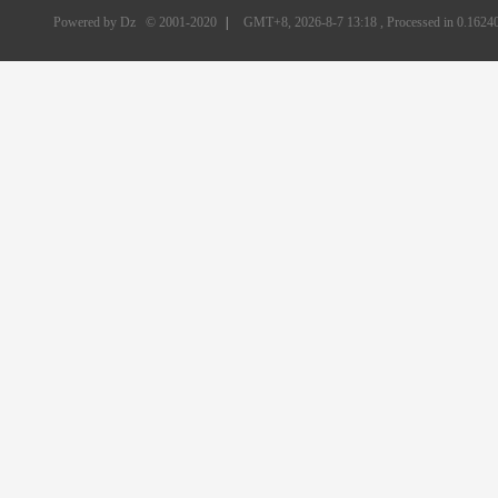
Powered by Dz
© 2001-2020
|
GMT+8, 2026-8-7 13:18
, Processed in 0.16240