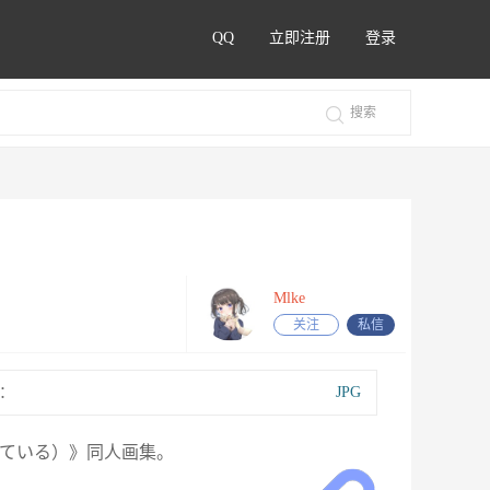
QQ
立即注册
登录
Mlke
关注
私信
：
JPG
がっている）》同人画集。