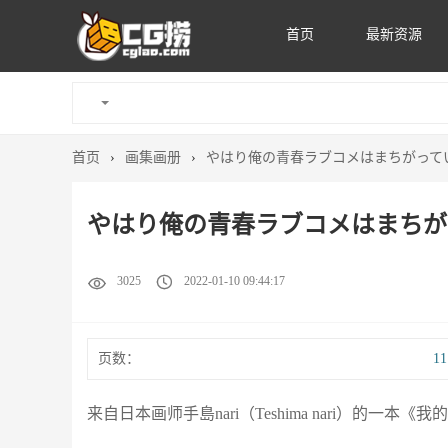
首页
最新资源
首页
›
画集画册
›
やはり俺の青春ラブコメはまちがっている
やはり俺の青春ラブコメはまちがって
3025
2022-01-10 09:44:17
页数：
1
来自日本画师手島nari（Teshima nari）