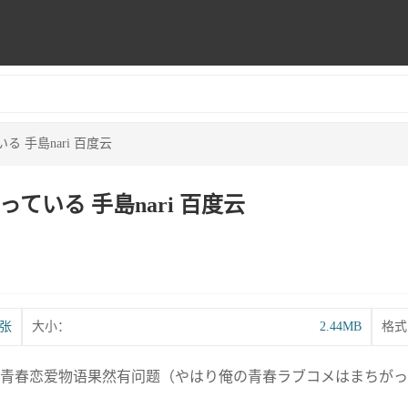
 手島nari 百度云
いる 手島nari 百度云
1张
大小：
2.44MB
格式
的一本《我的青春恋爱物语果然有问题（やはり俺の青春ラブコメはまち