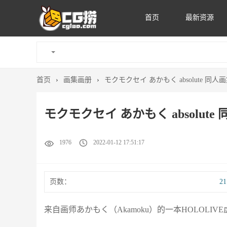
首页
最新资源
首页
›
画集画册
›
モクモクセイ あかもく absolute 同
モクモクセイ あかもく absolut
1976
2022-01-12 17:51:17
页数：
2
来自画师あかもく（Akamoku）的一本HOLOLI