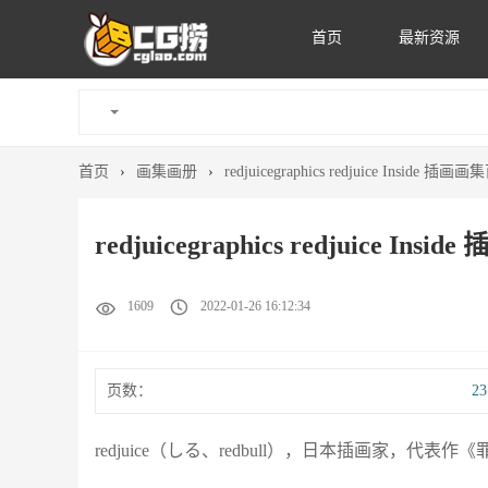
首页
最新资源
首页
›
画集画册
›
redjuicegraphics redjuice Inside
redjuicegraphics redjuice 
1609
2022-01-26 16:12:34
页数：
2
redjuice（しる、redbull），日本插画家，代表