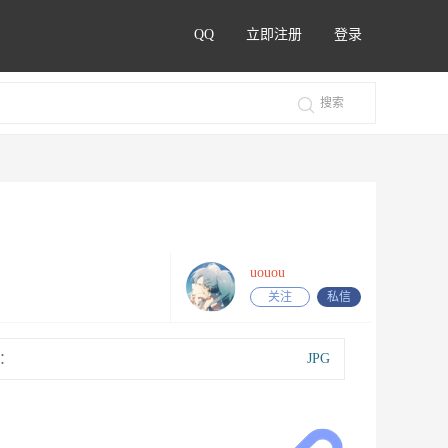
QQ
立即注册
登录
uouou
关注
私信
：
JPG