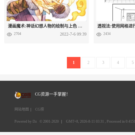
漫画魔术:神话幻想人物的绘制与上色 PDF格式漫画教程百度云
2704
2434
2022-7-6 09:39
1
2
3
4
5
CG资源一手掌握！
网站地图
|
CG捞
Powered by Dz
© 2001-2020
|
GMT+8, 2026-8-11 03:31
, Processed in 0.4151