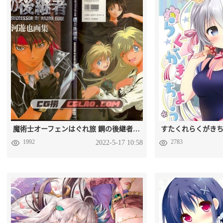
魔術士オーフェンはぐれ旅 鋼の後継者 草河遊也画集百度云
1992
2783
2022-5-17 10:58