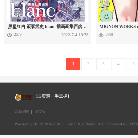
黑星红白 饭冢武史 blanc 插画画集百度云下载
2579
6798
2022-7-4 10:38
1
2
3
4
5
CG资源一手掌握！
网站地图
|
CG捞
Powered by Dz
© 2001-2020
|
GMT+8, 2026-8-6 19:59
, Processed in 0.29232